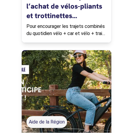
l’achat de vélos-pliants
et trottinettes
électriques pliantes
Pour encourager les trajets combinés
du quotidien vélo + car et vélo + train,
quoi de mieux qu'un deux-roues ultra
compact ?
Aide de la Région