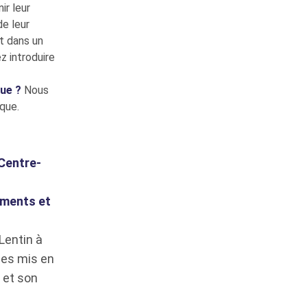
ir leur
de leur
t dans un
z introduire
que ?
Nous
que.
 Centre-
ements et
Lentin à
les mis en
et son