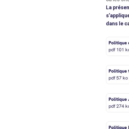
La présen
s’appliqu
dans le c
Ouverture
Politique
pdf 101 k
Ouverture
Politique
pdf 57 ko
Ouverture
Politique
pdf 274 k
Ouverture
Politique