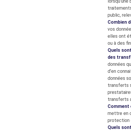
lorsqu’une 
traitements
public, rel
Combien d
vos données
elles ont é
ou à des fin
Quels sont
des transf
données qu’
d’en connai
données son
transferts 
prestataire
transferts 
Comment es
mettre en œ
protection 
Quels sont