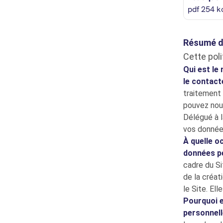
pdf 254 k
Résumé de
Cette pol
Qui est le
le contact
traitement 
pouvez nou
Délégué à 
vos donnée
À quelle o
données p
cadre du Si
de la créat
le Site. Ell
Pourquoi e
personnel