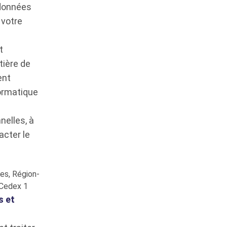
 données
 votre
t
tière de
ent
formatique
nelles, à
acter le
ées, Région-
 Cedex 1
s et