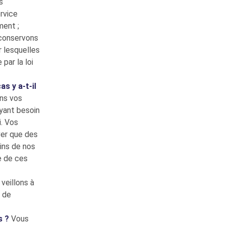
s
rvice
ment ;
conservons
r lesquelles
par la loi
s y a-t-il
ns vos
ayant besoin
i. Vos
ver que des
ins de nos
e de ces
veillons à
u de
s ?
Vous