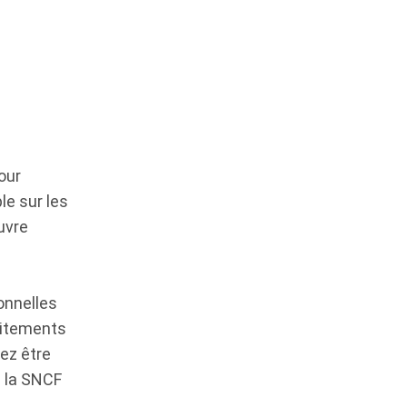
our
le sur les
uvre
onnelles
aitements
ez être
e la SNCF