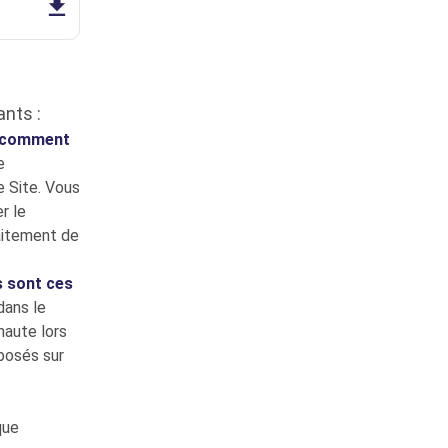
ants :
t comment
e
e Site. Vous
r le
aitement de
s sont ces
dans le
naute lors
oposés sur
que