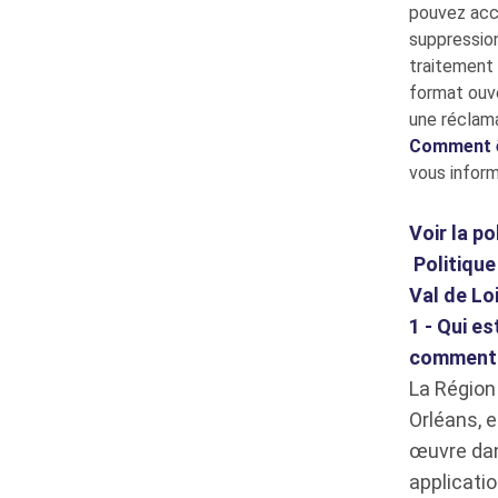
pouvez accé
suppression
traitement 
format ouve
une réclama
Comment êt
vous inform
Voir la po
Politique
Val de Loi
1 - Qui e
comment 
La Région 
Orléans, 
œuvre dan
applicatio