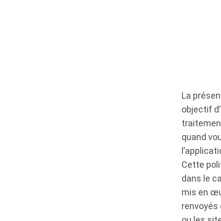
La présen
objectif 
traitemen
quand vous
l’applicat
Cette pol
dans le c
mis en œuv
renvoyés 
ou les si