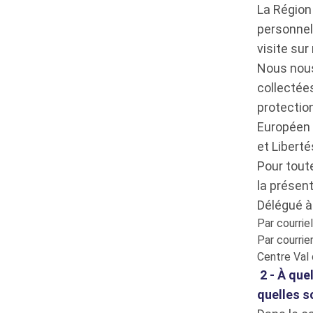
La Région
personnell
visite sur
Nous nous
collectée
protectio
Européen r
et Liberté
Pour tout
la présent
Délégué à
Par courriel
Par courrie
Centre Val 
2 - À que
quelles s