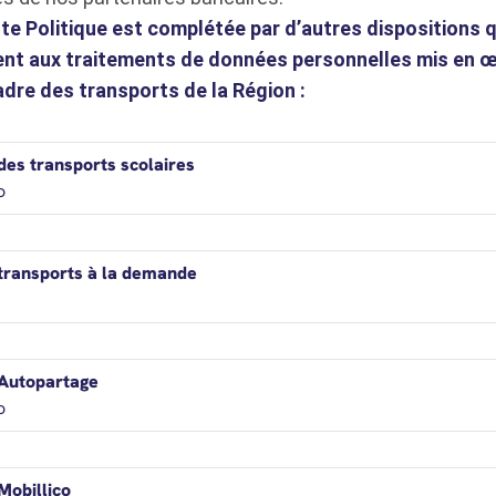
te Politique est complétée par d’autres dispositions q
ent aux traitements de données personnelles mis en 
adre des transports de la Région :
 dans un nouvel onglet
 des transports scolaires
o
 dans un nouvel onglet
 transports à la demande
 dans un nouvel onglet
 Autopartage
o
 dans un nouvel onglet
 Mobillico