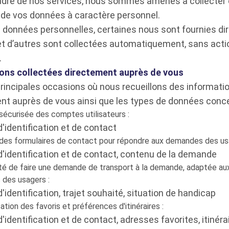
adre de nos services, nous sommes amenés à collecter e
 de vos données à caractère personnel.
 données personnelles, certaines nous sont fournies d
et d’autres sont collectées automatiquement, sans acti
.
ons collectées directement auprès de vous
 principales occasions où nous recueillons des informati
nt auprès de vous ainsi que les types de données conc
sécurisée des comptes utilisateurs :
'identification et de contact
 des formulaires de contact pour répondre aux demandes des us
'identification et de contact, contenu de la demande
ité de faire une demande de transport à la demande, adaptée au
 des usagers :
identification, trajet souhaité, situation de handicap
tion des favoris et préférences d'itinéraires :
identification et de contact, adresses favorites, itinéra