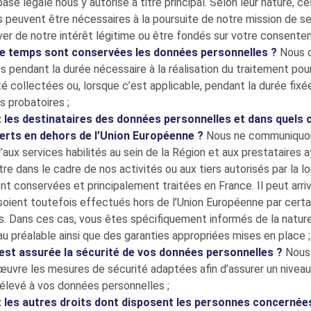
base légale nous y autorise à titre principal. Selon leur nature, ce
 peuvent être nécessaires à la poursuite de notre mission de se
ever de notre intérêt légitime ou être fondés sur votre consente
e temps sont conservées les données personnelles ?
Nous 
 pendant la durée nécessaire à la réalisation du traitement pou
té collectées ou, lorsque c’est applicable, pendant la durée fixée 
s probatoires ;
 les destinataires des données personnelles et dans quels ca
erts en dehors de l’Union Européenne ?
Nous ne communiquo
aux services habilités au sein de la Région et aux prestataires 
tre dans le cadre de nos activités ou aux tiers autorisés par la lo
t conservées et principalement traitées en France. Il peut arri
soient toutefois effectués hors de l’Union Européenne par certa
s. Dans ces cas, vous êtes spécifiquement informés de la natur
au préalable ainsi que des garanties appropriées mises en place ;
t assurée la sécurité de vos données personnelles ?
Nous 
uvre les mesures de sécurité adaptées afin d’assurer un nivea
élevé à vos données personnelles ;
 les autres droits dont disposent les personnes concernée