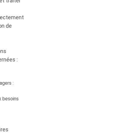
t traiter
irectement
on de
ons
ernées :
agers :
x besoins
ires