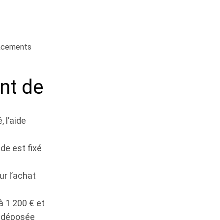
placements
nt de
 l’aide
ide est fixé
ur l’achat
à 1 200 € et
e déposée