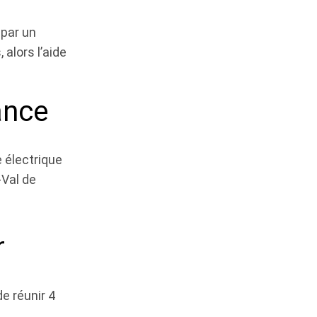
 par un
alors l’aide
ance
e électrique
-Val de
r
e réunir 4