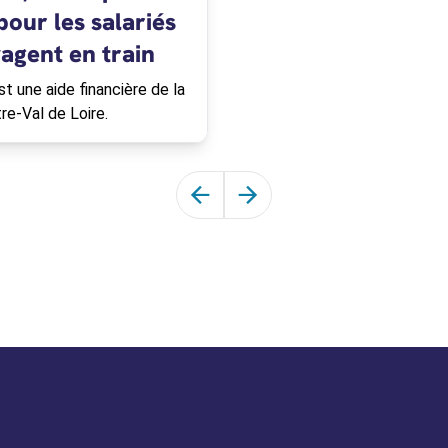
our les salariés
agent en train
st une aide financière de la
re-Val de Loire.
Faire défiler les articles vers la 
Faire défiler les articles ve