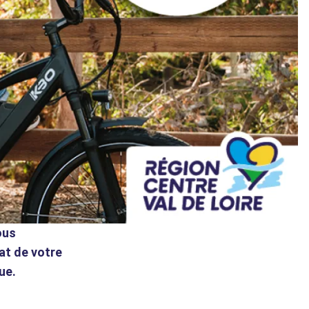
ous
at de votre
que.