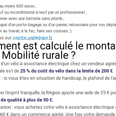
 au moins 600 euros ;
euf ou reconditionné à neuf par un professionnel ;
ionner avec une batterie sans plomb ;
équipé d’un porte-bagage ou d’un panier, nécessaire pour vos dé
er au travail, à la fac, faire ses courses...).
lus sur
centre-valdeloire.fr
nt est calculé le monta
e Mobilité rurale ?
 d’un vélo à assistance électrique chez un vendeur agréé,
ale est de
25 % du coût du vélo dans la limite de 200 €
.
 : si vous êtes en situation de handicap, le plafond de l’a
er l’esprit tranquille, la Région ajoute une aide de 25 € po
 de qualité à plus de 50 €.
ation : vous achetez votre vélo à assistance électrique 
à 60 € dans un commerce agréé. Une fois votre demand