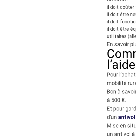
il doit coûter
il doit être n
il doit fonct
il doit être 
utilitaires (all
En savoir p
Comme
l’aid
Pour l’achat
mobilité rur
Bon à savoir
à 500 €.
Et pour gard
d’un
antivol
Mise en situ
un antivol 