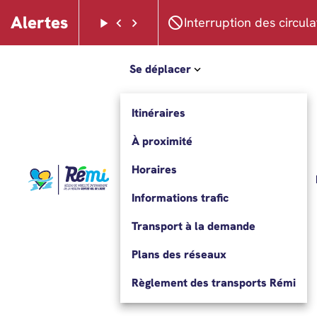
Aller au menu
Aller au contenu
Alertes
Lancer le défilement des alertes
Faire défiler les alertes à gauche
Faire défiler les alertes à droite
Interruption des circul
Se déplacer
Itinéraires
À proximité
Horaires
Informations trafic
Transport à la demande
Plans des réseaux
Règlement des transports Rémi