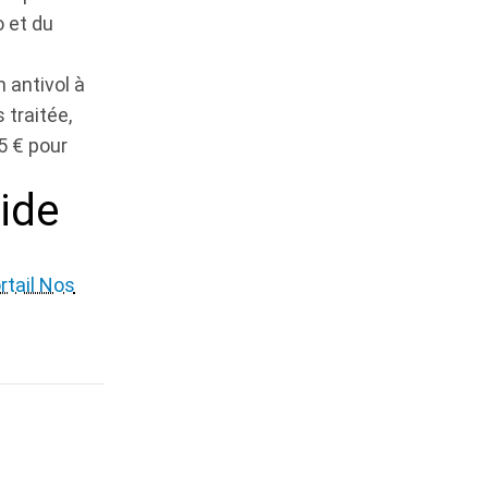
o et du
 antivol à
 traitée,
5 € pour
ide
rtail Nos