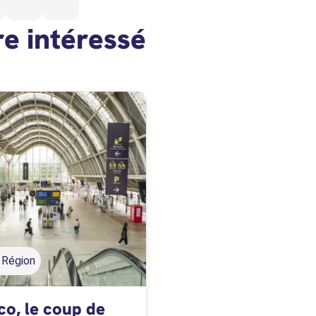
re intéressé
a Région
co, le coup de