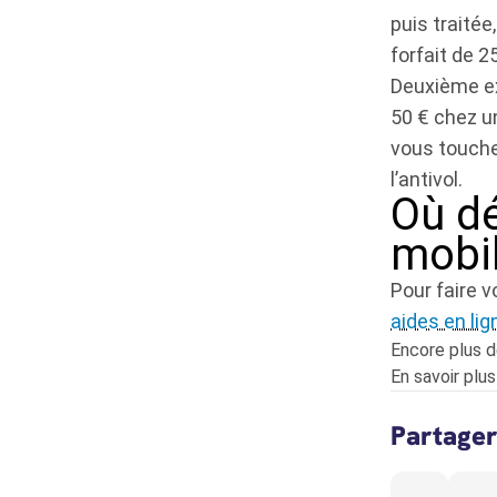
puis traitée
forfait de 25
Deuxième ex
50 € chez u
vous touchez
l’antivol.
Où d
mobil
Pour faire 
aides en lig
Encore plus 
En savoir plu
Partager