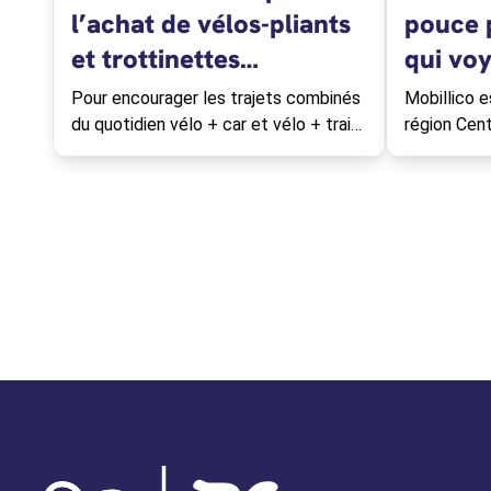
l’achat de vélos-pliants
pouce p
et trottinettes
qui voy
électriques pliantes
Pour encourager les trajets combinés
Mobillico e
du quotidien vélo + car et vélo + train,
région Cent
quoi de mieux qu'un deux-roues ultra
compact ?