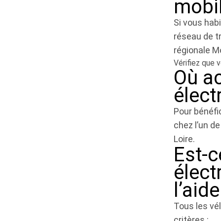
mobil
Si vous habi
réseau de t
régionale Mo
Vérifiez que
Où ac
élect
Pour bénéfic
chez l’un d
Loire.
Est-c
élect
l’aid
Tous les vé
critères :