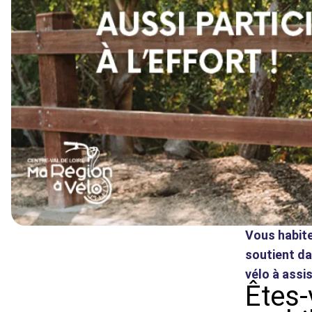
Vous habite
soutient da
vélo à assi
Êtes-