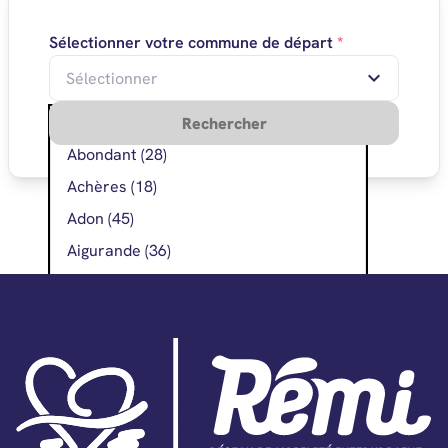
Sélectionner votre commune de départ
*
Abilly (37)
Rechercher
Abondant (28)
Achères (18)
Adon (45)
Aigurande (36)
Aillant-sur-Milleron (45)
Ainay-le-Vieil (18)
Aize (36)
Allainville (28)
Allogny (18)
Allonnes (28)