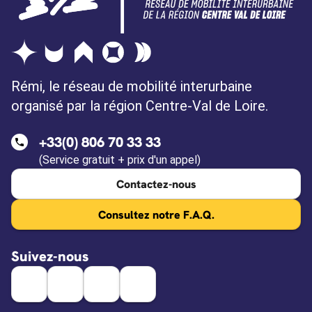
Allouis (18)
Alluyes (28)
Ambillou (37)
Ambloy (41)
Rémi, le réseau de mobilité interurbaine
organisé par la région Centre-Val de Loire.
Amboise (37)
Ambrault (36)
+33(0) 806 70 33 33
Amilly (28)
(Service gratuit + prix d'un appel)
Amilly (45)
Contactez-nous
Anché (37)
Consultez notre F.A.Q.
Andonville (45)
Anet (28)
Suivez-nous
Angé (41)
Anjouin (36)
Annoix (18)