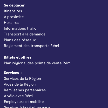
Se déplacer
Antogny-le-Tillac (37)
Itinéraires
Apremont-sur-Allier (18)
À proximité
Arçay (18)
Horaires
Informations trafic
Arcisses (28)
Transport à la demande
Arcomps (18)
Plans des réseaux
Ardelles (28)
Règlement des transports Rémi
Ardelu (28)
Billets et offres
Ardenais (18)
Ouverture dans un nouvel onglet
Plan régional des points de vente Rémi
Ardentes (36)
Services +
Ardon (45)
Services de la Région
Areines (41)
Aides de la Région
Rémi et ses partenaires
Argent-sur-Sauldre (18)
À vélo avec Rémi
Argenton-sur-Creuse (36)
Employeurs et mobilité
Argenvières (18)
Services à bord et en gare