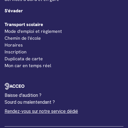
Argenvilliers (28)
S'évader
Argy (36)
Transport scolaire
Arpheuilles (18)
Mode d'emploi et règlement
Arpheuilles (36)
Chemin de l'école
Artannes-sur-Indre (37)
Horaires
Inscription
Artenay (45)
Duplicata de carte
Arthon (36)
Mon car en temps réel
Artins (41)
Aschères-le-Marché (45)
OUVERTURE DANS UN NOUVEL ONGLET
ACCEO
Ascoux (45)
Baisse d'audition ?
Assay (37)
Sourd ou malentendant ?
Assigny (18)
Ouverture dans un nouvel
Rendez-vous sur notre service dédié
Athée-sur-Cher (37)
Attray (45)