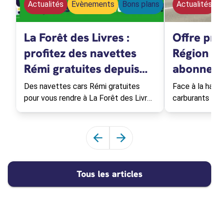
Actualités
Evènements
Bons plans
Actualités
La Forêt des Livres :
Offre pr
profitez des navettes
Région b
Rémi gratuites depuis
abonnem
Tours !
Des navettes cars Rémi gratuites
Face à la hau
pour vous rendre à La Forêt des Livres
carburants et 
chez Gonzague Saint Bris à
Région Centre
Chanceaux-près-Loches le 30 août
prix des abo
2026.
Faire défiler les articles vers la 
Faire défiler les articles ve
Tous les articles