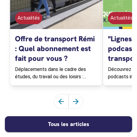
Actualités
Actualités
Offre de transport Rémi
"Lignes d
: Quel abonnement est
podcasts
fait pour vous ?
transpor
Déplacements dans le cadre des
Découvrez "Li
études, du travail ou des loisirs :
podcasts imm
découvrez l'abonnement Rémi qui
transport Rém
vous correspond !
Val de Loire.
Faire défiler les articles vers la 
Faire défiler les articles ve
Tous les articles