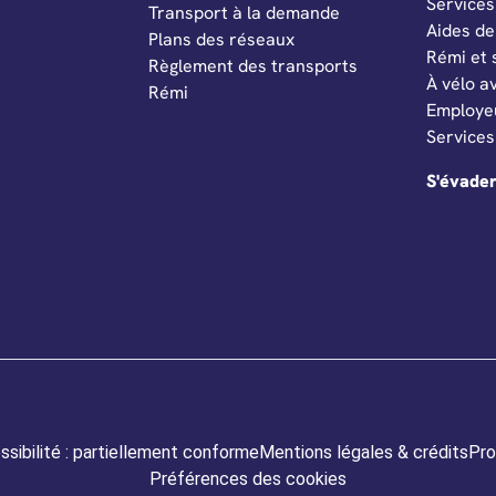
Services
Transport à la demande
Aides de
Plans des réseaux
Rémi et 
Règlement des transports
À vélo a
Rémi
Employeu
Services
S'évade
sibilité : partiellement conforme
Mentions légales & crédits
Pro
Préférences des cookies