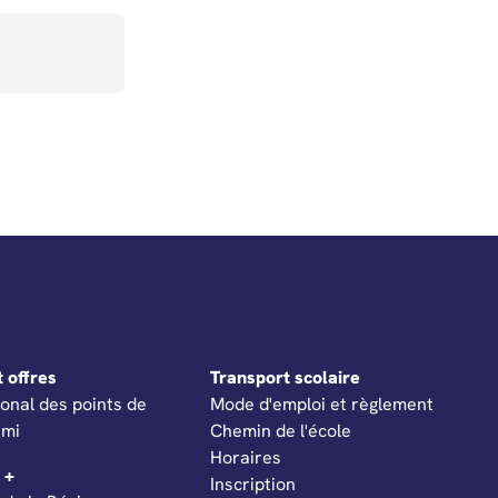
t offres
Transport scolaire
e dans un nouvel onglet
ional des points de
Mode d'emploi et règlement
émi
Chemin de l'école
Horaires
 +
Inscription