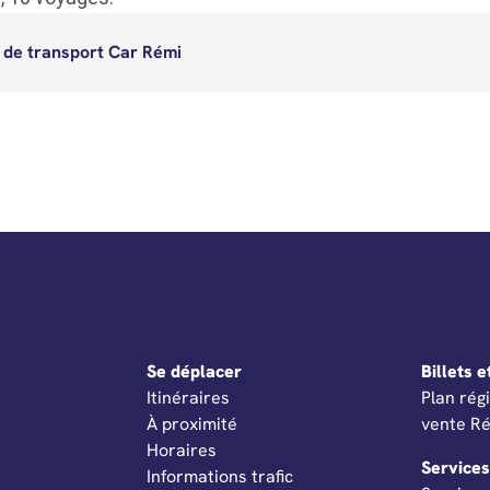
e de transport Car Rémi
Se déplacer
Billets e
Ouvertur
Itinéraires
Plan rég
À proximité
vente R
Horaires
Services
Informations trafic