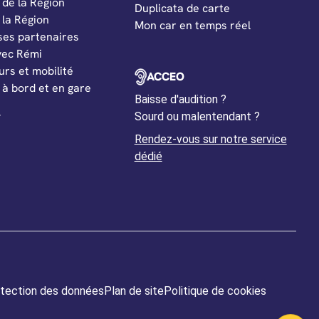
 de la Région
Duplicata de carte
 la Région
Mon car en temps réel
ses partenaires
vec Rémi
rs et mobilité
OUVERTURE DANS UN NOUVEL ON
ACCEO
 à bord et en gare
Baisse d'audition ?
r
Sourd ou malentendant ?
Rendez-vous sur notre service
Ouverture dans un nouvel ongle
dédié
tection des données
Plan de site
Politique de cookies