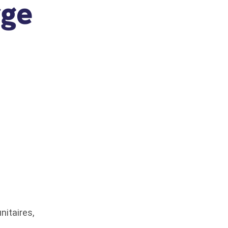
rge
nitaires,