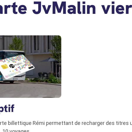
rte JvMalin vie
ptif
te billettique Rémi permettant de recharger des titres u
 10 voyages.