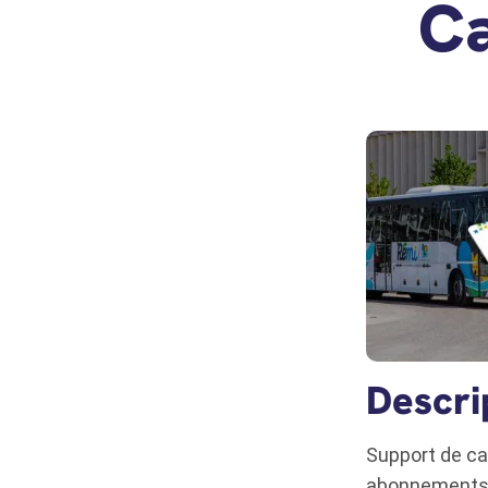
Ca
Descri
Support de car
abonnements,